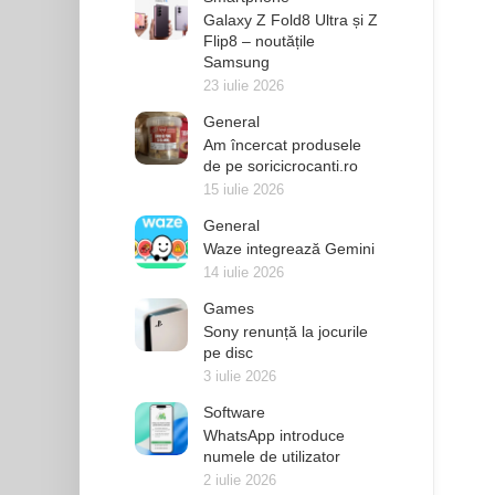
Galaxy Z Fold8 Ultra și Z
Flip8 – noutățile
Samsung
23 iulie 2026
General
Am încercat produsele
de pe soricicrocanti.ro
15 iulie 2026
General
Waze integrează Gemini
14 iulie 2026
Games
Sony renunță la jocurile
pe disc
3 iulie 2026
Software
WhatsApp introduce
numele de utilizator
2 iulie 2026