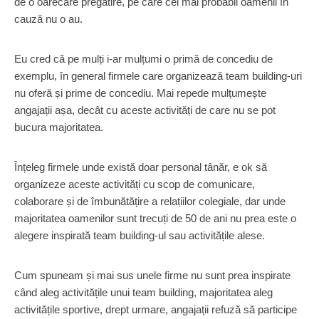
de o oarecare pregătire, pe care cel mai probabil oamenii în
cauză nu o au.
Eu cred că pe mulți i-ar mulțumi o primă de concediu de
exemplu, în general firmele care organizează team building-uri
nu oferă și prime de concediu. Mai repede mulțumește
angajații așa, decât cu aceste activități de care nu se pot
bucura majoritatea.
Înțeleg firmele unde există doar personal tânăr, e ok să
organizeze aceste activități cu scop de comunicare,
colaborare și de îmbunătățire a relațiilor colegiale, dar unde
majoritatea oamenilor sunt trecuți de 50 de ani nu prea este o
alegere inspirată team building-ul sau activitățile alese.
Cum spuneam și mai sus unele firme nu sunt prea inspirate
când aleg activitățile unui team building, majoritatea aleg
activitățile sportive, drept urmare, angajații refuză să participe