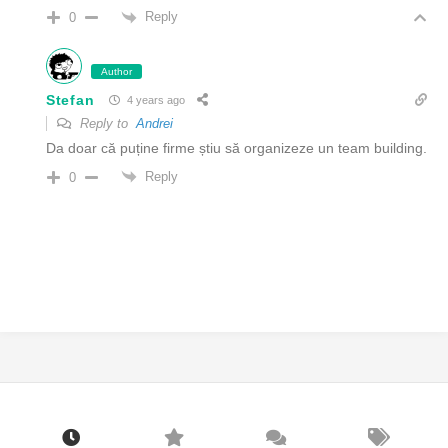
Reply
0
Author
Stefan
4 years ago
Reply to
Andrei
Da doar că puține firme știu să organizeze un team building.
Reply
0