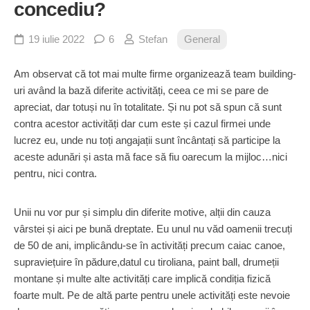
concediu?
19 iulie 2022
6
Stefan
General
Am observat că tot mai multe firme organizează team building-
uri având la bază diferite activități, ceea ce mi se pare de
apreciat, dar totuși nu în totalitate. Și nu pot să spun că sunt
contra acestor activități dar cum este și cazul firmei unde
lucrez eu, unde nu toți angajații sunt încântați să participe la
aceste adunări și asta mă face să fiu oarecum la mijloc…nici
pentru, nici contra.
Unii nu vor pur și simplu din diferite motive, alții din cauza
vârstei și aici pe bună dreptate. Eu unul nu văd oamenii trecuți
de 50 de ani, implicându-se în activități precum caiac canoe,
supraviețuire în pădure,datul cu tiroliana, paint ball, drumeții
montane și multe alte activități care implică condiția fizică
foarte mult. Pe de altă parte pentru unele activități este nevoie