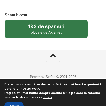
Spam blocat
192 de spamuri
blocate de
Akismet
Power by Stefan © 2021-2026
Folosim cookie-uri pentru a-ți oferi cea mai bună experiență
pe site-ul nostru web.
Poți să afli mai multe despre cookie-urile pe care le folosim
6
sau să le dezactivezi în
setări
.
Accept