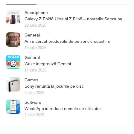
Smartphone
Galaxy Z Fold8 Ultra și Z Flip8 – noutățile Samsung
23 iulie 2026
General
Am încercat produsele de pe soricicrocanti.ro
15 iulie 2026
General
Waze integrează Gemini
14 iulie 2026
Games
Sony renunță la jocurile pe disc
3 iulie 2026
Software
WhatsApp introduce numele de utilizator
2 iulie 2026