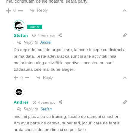
mai continuam de ale noastre, seara party.
Reply
0
Author
Stefan
4 years ago
Reply to
Andrei
Da depinde mult de organizare, la mine începe cu distracția
prima dată…este adevărat că sunt și alte activități însă
majoritatea aleg activitățile sportive…acestea nu sunt
totdeauna cele mai bune alegeri.
Reply
0
Andrei
4 years ago
Reply to
Stefan
mie imi plac alea cu training, facute de oameni smecheri.
Am avut parte de cateva, super tari, jocuri care de fapt iti
arata chestii despre tine si ce poti face.