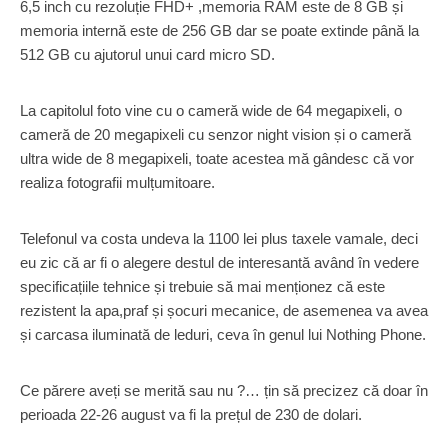
6,5 inch cu rezoluție FHD+ ,memoria RAM este de 8 GB și
memoria internă este de 256 GB dar se poate extinde până la
512 GB cu ajutorul unui card micro SD.
La capitolul foto vine cu o cameră wide de 64 megapixeli, o
cameră de 20 megapixeli cu senzor night vision și o cameră
ultra wide de 8 megapixeli, toate acestea mă gândesc că vor
realiza fotografii mulțumitoare.
Telefonul va costa undeva la 1100 lei plus taxele vamale, deci
eu zic că ar fi o alegere destul de interesantă având în vedere
specificațiile tehnice și trebuie să mai menționez că este
rezistent la apa,praf și șocuri mecanice, de asemenea va avea
și carcasa iluminată de leduri, ceva în genul lui Nothing Phone.
Ce părere aveți se merită sau nu ?… țin să precizez că doar în
perioada 22-26 august va fi la prețul de 230 de dolari.