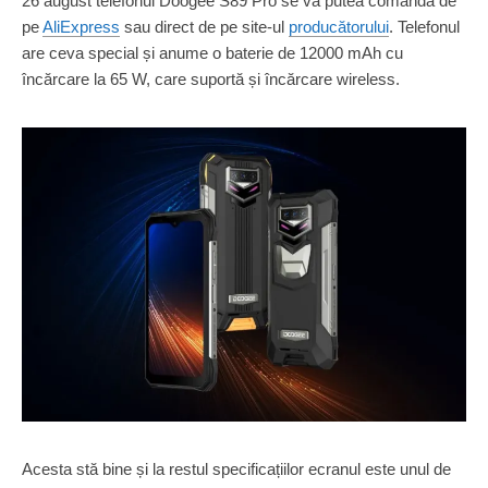
26 august telefonul Doogee S89 Pro se va putea comanda de
pe
AliExpress
sau direct de pe site-ul
producătorului
. Telefonul
are ceva special și anume o baterie de 12000 mAh cu
încărcare la 65 W, care suportă și încărcare wireless.
Acesta stă bine și la restul specificațiilor ecranul este unul de