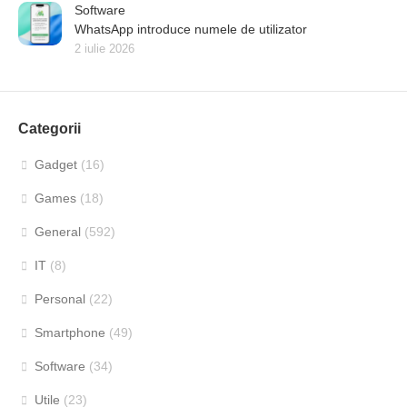
Software
WhatsApp introduce numele de utilizator
2 iulie 2026
Categorii
Gadget
(16)
Games
(18)
General
(592)
IT
(8)
Personal
(22)
Smartphone
(49)
Software
(34)
Utile
(23)