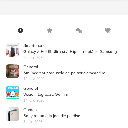
Smartphone
Galaxy Z Fold8 Ultra și Z Flip8 – noutățile Samsung
23 iulie 2026
General
Am încercat produsele de pe soricicrocanti.ro
15 iulie 2026
General
Waze integrează Gemini
14 iulie 2026
Games
Sony renunță la jocurile pe disc
3 iulie 2026