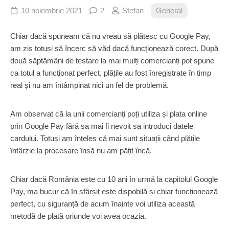
10 noiembrie 2021
2
Stefan
General
Chiar dacă spuneam că nu vreau să plătesc cu Google Pay,
am zis totuși să încerc să văd dacă funcționează corect. După
două săptămâni de testare la mai mulți comercianți pot spune
ca totul a funcționat perfect, plățile au fost înregistrate în timp
real și nu am întâmpinat nici un fel de problemă.
Am observat că la unii comercianți poți utiliza și plata online
prin Google Pay fără sa mai fi nevoit sa introduci datele
cardului. Totuși am înțeles că mai sunt situații când plățile
întârzie la procesare însă nu am pățit încă.
Chiar dacă România este cu 10 ani în urmă la capitolul Google
Pay, ma bucur că în sfârșit este dispobilă și chiar funcționează
perfect, cu siguranță de acum înainte voi utiliza această
metodă de plată oriunde voi avea ocazia.