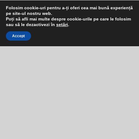
Folosim cookie-uri pentru a-ți oferi cea mai bună experiență
pe site-ul nostru web.
Poți să afli mai multe despre cookie-urile pe care le folosim
2
sau să le dezactivezi în
setări
.
Accept