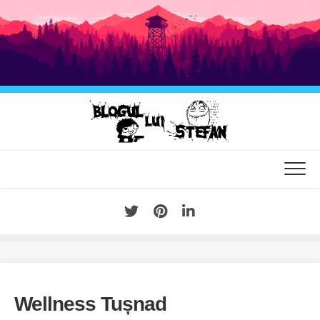
Skip
to
content
Wellness Tușnad