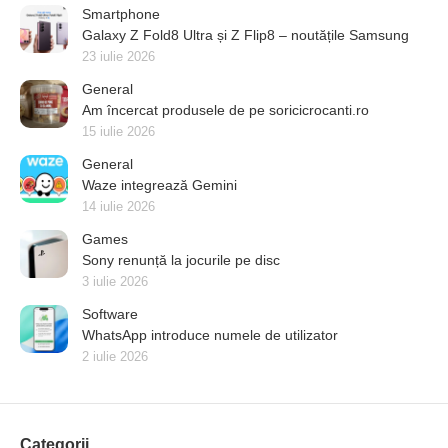
Smartphone
Galaxy Z Fold8 Ultra și Z Flip8 – noutățile Samsung
23 iulie 2026
General
Am încercat produsele de pe soricicrocanti.ro
15 iulie 2026
General
Waze integrează Gemini
14 iulie 2026
Games
Sony renunță la jocurile pe disc
3 iulie 2026
Software
WhatsApp introduce numele de utilizator
2 iulie 2026
Categorii