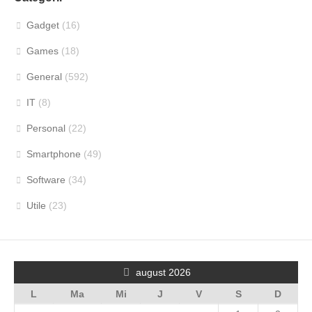
Gadget
(16)
Games
(18)
General
(592)
IT
(8)
Personal
(22)
Smartphone
(49)
Software
(34)
Utile
(23)
august 2026
L
Ma
Mi
J
V
S
D