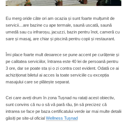
Eu merg oride câte ori am ocazia și sunt foarte mulțumit de
servicii…are bazine cu ape termale, saună uscată, saună
umedă sau cu infraroșu, jacuzzi, bazin pentru înot, cameră cu
sare și masaj, are chiar și piscină pentru copii și restaurant.
Îmi place foarte mult deoarece se pune accent pe curățenie și
pe calitatea serviciilor, întrarea este 40 lei de persoană pentru
3 ore, dar se poate sta și o zi contra cost evident. Odată ce ai
achiziționat biletul ai acces la toate serviciile cu excepția
masajului care se plătește separat.
Cei care aveți drum în zona Tușnad nu ratați acest obiectiv,
sunt convins că nu o să vă pară rău, țin să precizez că
intrarea se face pe baza certificatului verde iar mai multe detalii
găsiți pe site-ul oficial
Wellness Tușnad