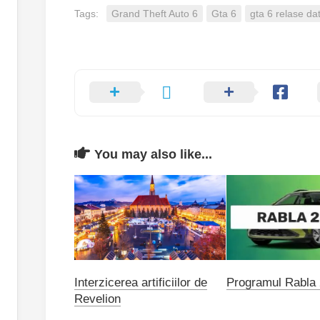
Tags:
Grand Theft Auto 6
Gta 6
gta 6 relase da
You may also like...
Interzicerea artificiilor de
Programul Rabla
Revelion