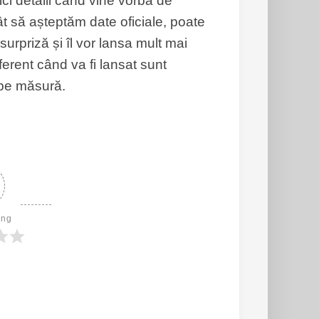
mici detalii când vine vorba de
t să așteptăm date oficiale, poate
urpriză și îl vor lansa mult mai
ferent când va fi lansat sunt
 pe măsură.
ing