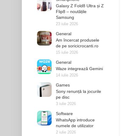
Galaxy Z Fold8 Ultra și Z
Flip8 – noutățile
Samsung
23 iulie 2026
General
Am încercat produsele
de pe soricicrocanti.ro
15 iulie 2026
General
Waze integrează Gemini
14 iulie 2026
Games
Sony renunță la jocurile
pe disc
3 iulie 2026
Software
WhatsApp introduce
numele de utilizator
2 iulie 2026