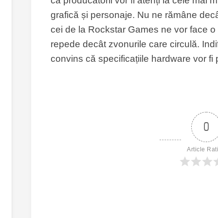
că producătorii vor fi atenți la cele mai 
grafică și personaje. Nu ne rămâne decâ
cei de la Rockstar Games ne vor face o s
repede decât zvonurile care circulă. Indi
convins că specificațiile hardware vor fi
0
Article Rat