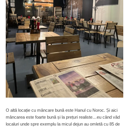
O altă locație cu mâncare bună este Hanul cu Noroc. Și aici
mâncarea este foarte bună și la prețuri realiste…eu când văd
localuri unde spre exemplu la micul dejun au omletă cu 85 de