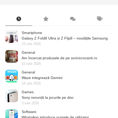
Smartphone
Galaxy Z Fold8 Ultra și Z Flip8 – noutățile Samsung
23 iulie 2026
General
Am încercat produsele de pe soricicrocanti.ro
15 iulie 2026
General
Waze integrează Gemini
14 iulie 2026
Games
Sony renunță la jocurile pe disc
3 iulie 2026
Software
WhatsApp introduce numele de utilizator