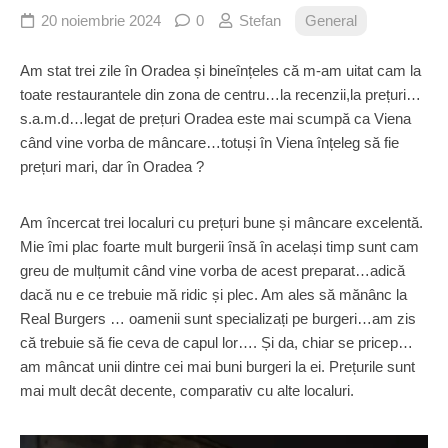
20 noiembrie 2024
0
Stefan
General
Am stat trei zile în Oradea și bineînțeles că m-am uitat cam la
toate restaurantele din zona de centru…la recenzii,la prețuri…
s.a.m.d…legat de prețuri Oradea este mai scumpă ca Viena
când vine vorba de mâncare…totuși în Viena înțeleg să fie
prețuri mari, dar în Oradea ?
Am încercat trei localuri cu prețuri bune și mâncare excelentă.
Mie îmi plac foarte mult burgerii însă în același timp sunt cam
greu de mulțumit când vine vorba de acest preparat…adică
dacă nu e ce trebuie mă ridic și plec. Am ales să mănânc la
Real Burgers … oamenii sunt specializați pe burgeri…am zis
că trebuie să fie ceva de capul lor…. Și da, chiar se pricep…
am mâncat unii dintre cei mai buni burgeri la ei. Prețurile sunt
mai mult decât decente, comparativ cu alte localuri.