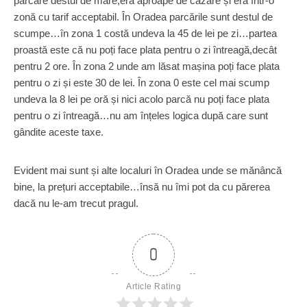
parcare destul de mare,era aproape de cazare și era într-o
zonă cu tarif acceptabil. În Oradea parcările sunt destul de
scumpe…în zona 1 costă undeva la 45 de lei pe zi…partea
proastă este că nu poți face plata pentru o zi întreagă,decât
pentru 2 ore. În zona 2 unde am lăsat mașina poți face plata
pentru o zi și este 30 de lei. În zona 0 este cel mai scump
undeva la 8 lei pe oră și nici acolo parcă nu poți face plata
pentru o zi întreagă…nu am înțeles logica după care sunt
gândite aceste taxe.
Evident mai sunt și alte localuri în Oradea unde se mănâncă
bine, la prețuri acceptabile…însă nu îmi pot da cu părerea
dacă nu le-am trecut pragul.
0
Article Rating