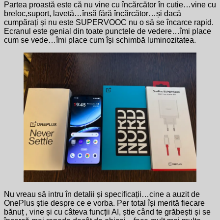
Partea proastă este că nu vine cu încărcător în cutie…vine cu
breloc,suport, lavetă…însă fără încărcător…și dacă
cumpărați și nu este SUPERVOOC nu o să se încarce rapid.
Ecranul este genial din toate punctele de vedere…îmi place
cum se vede…îmi place cum își schimbă luminozitatea.
Nu vreau să intru în detalii și specificații…cine a auzit de
OnePlus știe despre ce e vorba. Per total își merită fiecare
bănuț , vine și cu câteva funcții AI, știe când te grăbești și se