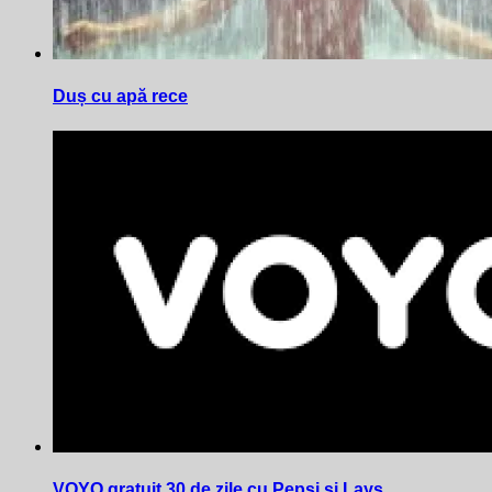
Duș cu apă rece
VOYO gratuit 30 de zile cu Pepsi și Lays