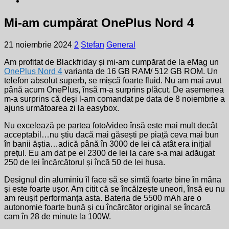
Mi-am cumpărat OnePlus Nord 4
21 noiembrie 2024
2
Stefan
General
Am profitat de Blackfriday și mi-am cumpărat de la eMag un
OnePlus Nord 4
varianta de 16 GB RAM/ 512 GB ROM. Un
telefon absolut superb, se mișcă foarte fluid. Nu am mai avut
până acum OnePlus, însă m-a surprins plăcut. De asemenea
m-a surprins că deși l-am comandat pe data de 8 noiembrie a
ajuns următoarea zi la easybox.
Nu excelează pe partea foto/video însă este mai mult decât
acceptabil…nu știu dacă mai găsești pe piață ceva mai bun
în banii ăștia…adică până în 3000 de lei că atât era inițial
prețul. Eu am dat pe el 2300 de lei la care s-a mai adăugat
250 de lei încărcătorul și încă 50 de lei husa.
Designul din aluminiu îl face să se simtă foarte bine în mâna
și este foarte ușor. Am citit că se încălzește uneori, însă eu nu
am reușit performanța asta. Bateria de 5500 mAh are o
autonomie foarte bună și cu încărcător original se încarcă
cam în 28 de minute la 100W.