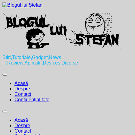
Skip
to
content
Stiri,Tutoriale,Gadget,News
IT,Review,Aplicatii,Devices,Diverse
Expand
Menu
Acasă
Despre
Contact
Confidențialitate
Expand
Menu
Acasă
Despre
Contact