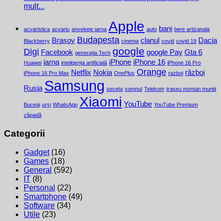
mult...
Apple
bani
acvaristica
acvariu
anvelope iarna
auto
bere artizanala
Budapesta
Brașov
clanul
Dacia
Blackberry
cinema
covid
covid 19
google
Digi
Facebook
google Pay
Gta 6
generația Tech
iarna
iPhone
iPhone 16
Huawei
inteligența artificială
iPhone 16 Pro
Orange
Netflix
Nokia
război
iPhone 16 Pro Max
OnePlus
razboi
Samsung
Rusia
seceta
somnul
Telekom
traseu montan muntii
Xiaomi
YouTube
Bucegi
urși
WhatsApp
YouTube Premium
zăpadă
Categorii
Gadget
(16)
Games
(18)
General
(592)
IT
(8)
Personal
(22)
Smartphone
(49)
Software
(34)
Utile
(23)