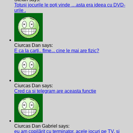
Totuși jocurile le poți vinde …asta era ideea cu DVD-
urile .
Ciurcas Dan says:
E ca la carti.. flme... cine le mai are fizic?
Ciurcas Dan says:
Cred ca si telegram are aceasta functie
Ciurcas Dan Gabriel says:
eu am copilărit cu terminator, acele jocuri pe TV, și