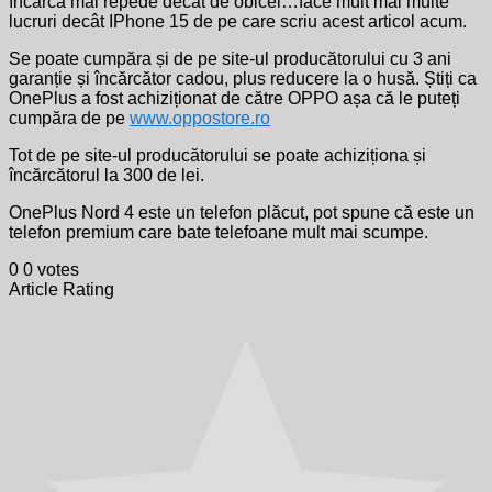
încarcă mai repede decât de obicei…face mult mai multe
lucruri decât IPhone 15 de pe care scriu acest articol acum.
Se poate cumpăra și de pe site-ul producătorului cu 3 ani
garanție și încărcător cadou, plus reducere la o husă. Știți ca
OnePlus a fost achiziționat de către OPPO așa că le puteți
cumpăra de pe
www.oppostore.ro
Tot de pe site-ul producătorului se poate achiziționa și
încărcătorul la 300 de lei.
OnePlus Nord 4 este un telefon plăcut, pot spune că este un
telefon premium care bate telefoane mult mai scumpe.
0
0
votes
Article Rating