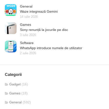
General
Waze integrează Gemini
14 iulie 2026
Games
Sony renunță la jocurile pe disc
3 iulie 2026
Software
WhatsApp introduce numele de utilizator
2 iulie 2026
Categorii
Gadget
(16)
Games
(18)
General
(592)