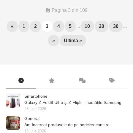
Pagina 3 din 109
«
1
2
3
4
5
...
10
20
30
...
»
Ultima »
Smartphone
Galaxy Z Fold8 Ultra și Z Flip8 – noutățile Samsung
23 iulie 2026
General
Am încercat produsele de pe soricicrocanti.ro
15 iulie 2026