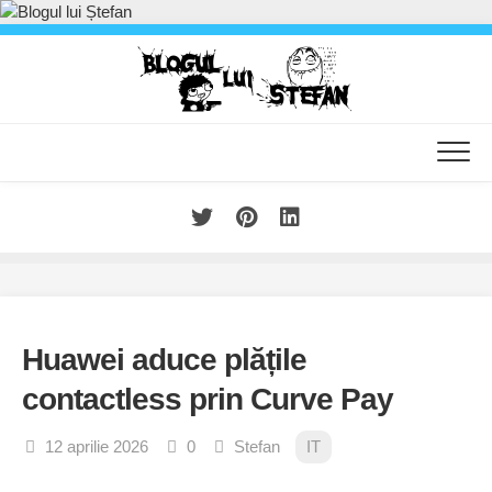
Skip
to
content
Huawei aduce plățile
contactless prin Curve Pay
12 aprilie 2026
0
Stefan
IT