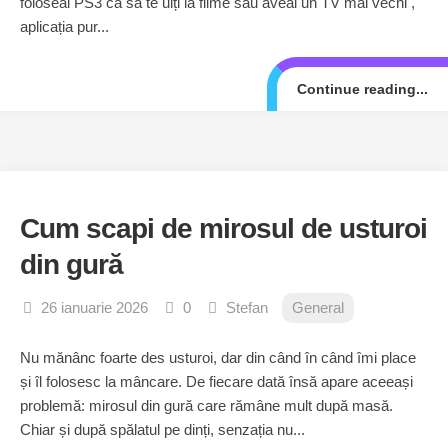
foloseai PS3 ca să te uiți la filme sau aveai un TV mai vechi ,
aplicația pur...
Continue reading...
Cum scapi de mirosul de usturoi
din gură
26 ianuarie 2026
0
Stefan
General
Nu mănânc foarte des usturoi, dar din când în când îmi place
și îl folosesc la mâncare. De fiecare dată însă apare aceeași
problemă: mirosul din gură care rămâne mult după masă.
Chiar și după spălatul pe dinți, senzația nu...