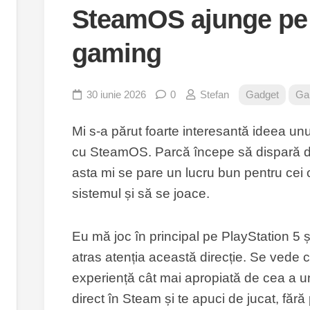
SteamOS ajunge pe 
gaming
30 iunie 2026
0
Stefan
Gadget
Ga
Mi s-a părut foarte interesantă ideea un
cu SteamOS. Parcă începe să dispară dif
asta mi se pare un lucru bun pentru cei
sistemul și să se joace.
Eu mă joc în principal pe PlayStation 5 
atras atenția această direcție. Se vede 
experiență cât mai apropiată de cea a une
direct în Steam și te apuci de jucat, făr