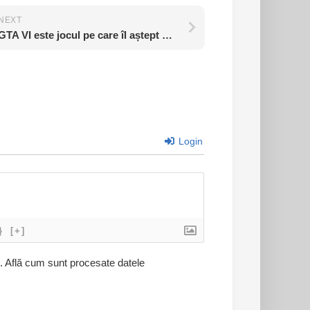
NEXT
GTA VI este jocul pe care îl aștept cel mai mult
Login
}
[+]
l.
Află cum sunt procesate datele