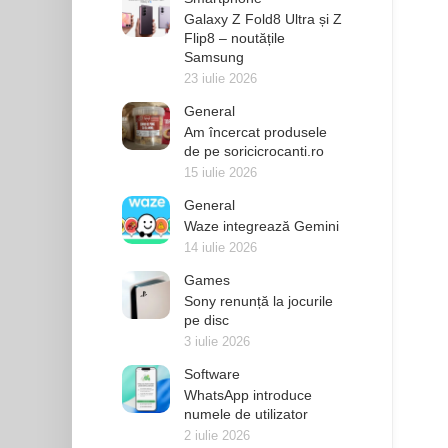
Galaxy Z Fold8 Ultra și Z
Flip8 – noutățile
Samsung
23 iulie 2026
General
Am încercat produsele
de pe soricicrocanti.ro
15 iulie 2026
General
Waze integrează Gemini
14 iulie 2026
Games
Sony renunță la jocurile
pe disc
3 iulie 2026
Software
WhatsApp introduce
numele de utilizator
2 iulie 2026