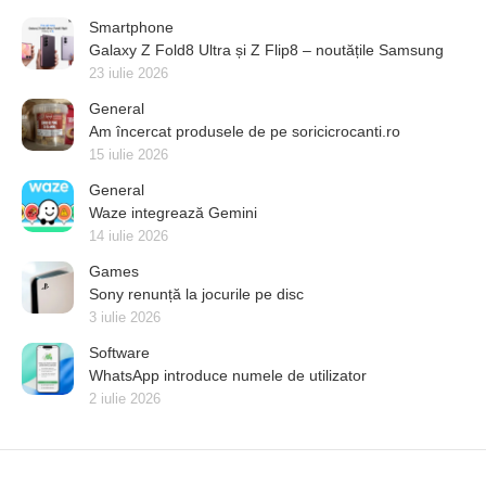
Smartphone
Galaxy Z Fold8 Ultra și Z Flip8 – noutățile Samsung
23 iulie 2026
General
Am încercat produsele de pe soricicrocanti.ro
15 iulie 2026
General
Waze integrează Gemini
14 iulie 2026
Games
Sony renunță la jocurile pe disc
3 iulie 2026
Software
WhatsApp introduce numele de utilizator
2 iulie 2026