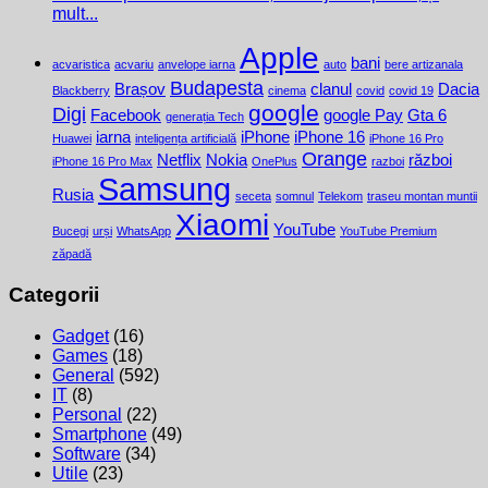
mult...
Apple
bani
acvaristica
acvariu
anvelope iarna
auto
bere artizanala
Budapesta
Brașov
clanul
Dacia
Blackberry
cinema
covid
covid 19
google
Digi
Facebook
google Pay
Gta 6
generația Tech
iarna
iPhone
iPhone 16
Huawei
inteligența artificială
iPhone 16 Pro
Orange
Netflix
Nokia
război
iPhone 16 Pro Max
OnePlus
razboi
Samsung
Rusia
seceta
somnul
Telekom
traseu montan muntii
Xiaomi
YouTube
Bucegi
urși
WhatsApp
YouTube Premium
zăpadă
Categorii
Gadget
(16)
Games
(18)
General
(592)
IT
(8)
Personal
(22)
Smartphone
(49)
Software
(34)
Utile
(23)