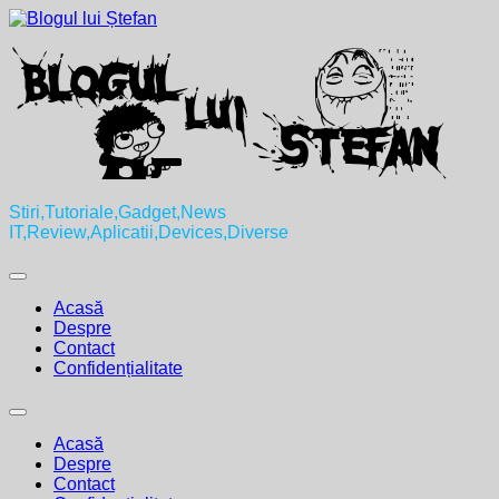
Skip
to
content
Stiri,Tutoriale,Gadget,News
IT,Review,Aplicatii,Devices,Diverse
Expand
Menu
Acasă
Despre
Contact
Confidențialitate
Expand
Menu
Acasă
Despre
Contact