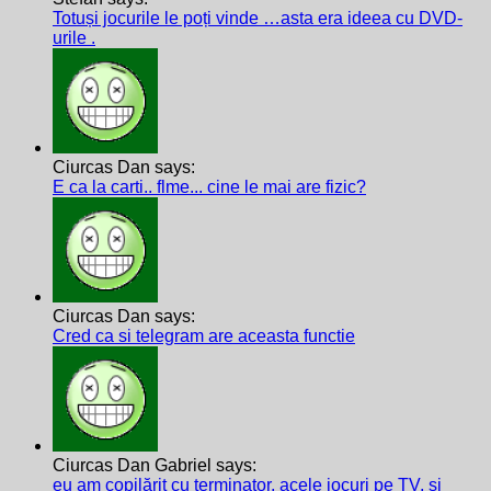
Totuși jocurile le poți vinde …asta era ideea cu DVD-
urile .
Ciurcas Dan says:
E ca la carti.. flme... cine le mai are fizic?
Ciurcas Dan says:
Cred ca si telegram are aceasta functie
Ciurcas Dan Gabriel says:
eu am copilărit cu terminator, acele jocuri pe TV, și