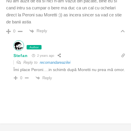
Nu am auzit de ea si nici n-am vazut din pacate, bine eu si
cand intru sa cumpar o bere ma duc ca un cal cu ochelari
direct la Peroni sau Moretti :)) as incera sincer sa vad ce stie
de banii astia
Reply
0
Author
Stefan
2 years ago
Reply to
recomandareazilei
Îmi place Peroni….in schimb după Moretti nu prea mă omor.
Reply
0