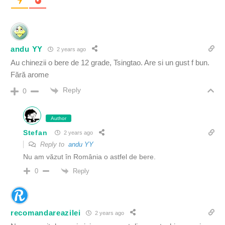
andu YY
2 years ago
Au chinezii o bere de 12 grade, Tsingtao. Are si un gust f bun.
Fără arome
Reply
0
Author
Stefan
2 years ago
Reply to
andu YY
Nu am văzut în România o astfel de bere.
Reply
0
recomandareazilei
2 years ago