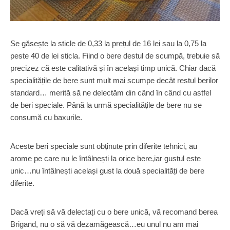
Se găsește la sticle de 0,33 la prețul de 16 lei sau la 0,75 la
peste 40 de lei sticla. Fiind o bere destul de scumpă, trebuie să
precizez că este calitativă și în același timp unică. Chiar dacă
specialitățile de bere sunt mult mai scumpe decât restul berilor
standard… merită să ne delectăm din când în când cu astfel
de beri speciale. Până la urmă specialitățile de bere nu se
consumă cu baxurile.
Aceste beri speciale sunt obținute prin diferite tehnici, au
arome pe care nu le întâlnești la orice bere,iar gustul este
unic…nu întâlnești același gust la două specialități de bere
diferite.
Dacă vreți să vă delectați cu o bere unică, vă recomand berea
Brigand, nu o să vă dezamăgească…eu unul nu am mai