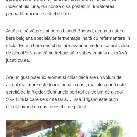
încercat nici una, din contră o sa postez în următoarea
perioadă mai multe astfel de beri.
Astăzi o să vă prezint berea blondă Brigand, aceasta este o
bere belgiană specială de fermentație înaltă cu refermentare în
sticlă. Este o bere destul de tare având în vedere că are volum
de alcool 9%, așa că nu trebuie să o subestimați și nici să vă
jucați cu ea.
Are un gust puternic aromat și chiar dacă are un volum de
alcool mai mare este foarte bună la gust, mai ales dacă este
servită de la frigider. Sunt unele beri tari cu volum de alcool
9%- 11% la care se simte tăria… însă Brigand este puțin
diferită având un gust deosebit de plăcut.