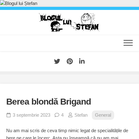
Skip
to
content
Berea blondă Brigand
3 septembrie 2023
4
Stefan
General
Nu am mai scris de ceva timp nimic legat de specialitățile de
bere pe care le încerc. Asta nu înseamnă că nu am mai