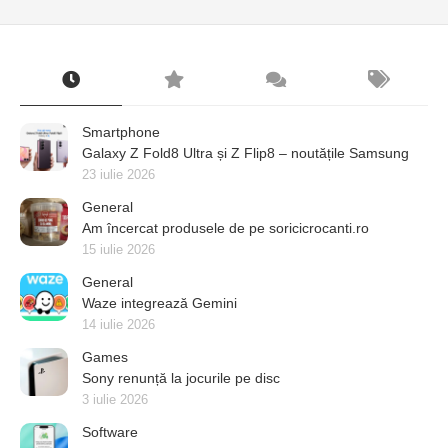
Smartphone
Galaxy Z Fold8 Ultra și Z Flip8 – noutățile Samsung
23 iulie 2026
General
Am încercat produsele de pe soricicrocanti.ro
15 iulie 2026
General
Waze integrează Gemini
14 iulie 2026
Games
Sony renunță la jocurile pe disc
3 iulie 2026
Software