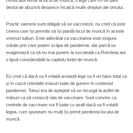
certificatul verde la locul de muncă, o lege care mi se pare
destul de abuzivă deoarece încalcă multe drepturi ale omului.
Practic oamenii sunt obligați să se vaccineze, nu cred că este
cineva care își permite să își piardă locul de muncă în aceste
vremuri tulburi. Este adevărat ca vaccinarea este singura
soluție prin care putem scăpa de pandemie, dar parcă se
exagerează ca să nu mai punem la socoteală ca România are
o lipsă considerabilă la capitolu forței de muncă.
Eu cred că dacă va fi votată această lege va fi un haos total ca
și în cazul celorlalte masuri luate de guvern în contextul
pandemiei. Totuși era de așteptat să se recurgă la astfel de
măsuri ca să crească rata de vaccinare. Sunt convins ca
centrele de vaccinare vor fi luate cu asalt dacă va fi votată
legea, cum spuneam nu mulți își primit pierderea locului de
muncă.