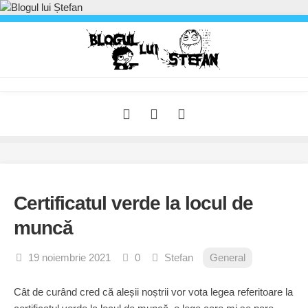
Skip
to
content
Certificatul verde la locul de
muncă
19 noiembrie 2021
0
Stefan
General
Cât de curând cred că aleșii noștrii vor vota legea referitoare la